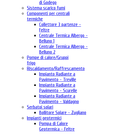
di Godego
Sistema scarico fumi
Componenti per centrali
termiche
Collettore 3 partenze -
Feltre
Centrale Termica Albergo -
Belluno 1
Centrale Termica Albergo -
Belluno 2
Pompe di calore/Gruppi
frigo
Riscaldamento/Raffrescamento
Impianto Radiante a
Pavimento - Treville
Impianto Radiante a
Pavimento - Scurelle
Impianto Radiante a
Pavimento - Valdagno
Serbatoi solari
Bollitore Solare - Zugliano
Impianti geotermici
Pompa di Calore
Geotermica - Feltre